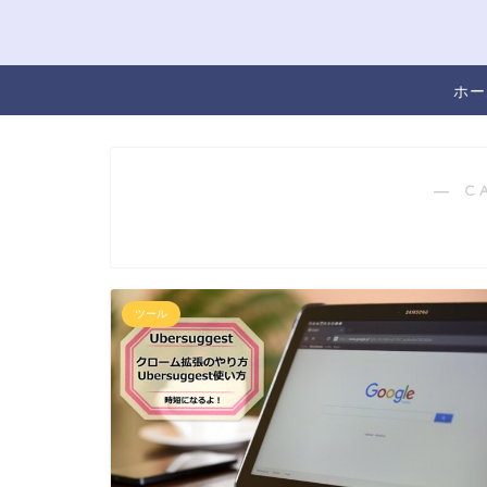
ホー
― C
ツール