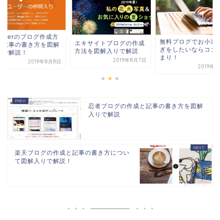
Bloggerのブログ作
無料ブログでお小遣い稼
キサイトブログの作成
法と記事の書き方を
ぎをしたいならココで決
法を図解入りで解説
入りで解説！
まり！
2019年8月7日
2019年
2019年8月4日
忍者ブログの作成と記事の書き方を図解
入りで解説
楽天ブログの作成と記事の書き方につい
て図解入りで解説！